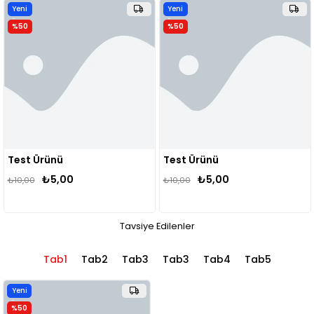
Yeni
Yeni
Ürün
Ürün
%50
%50
Test Ürünü
Test Ürünü
₺5,00
₺5,00
₺10,00
₺10,00
Tavsiye Edilenler
Tab1
Tab2
Tab3
Tab3
Tab4
Tab5
Yeni
Ürün
%50